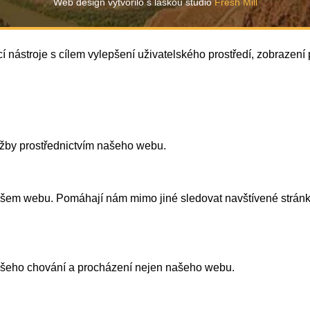
Web design vytvořilo s láskou studio
Fresh Mill
í nástroje s cílem vylepšení uživatelského prostředí, zobrazen
užby prostřednictvím našeho webu.
našem webu. Pomáhají nám mimo jiné sledovat navštívené strán
vašeho chování a procházení nejen našeho webu.