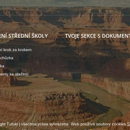
ENÍ STŘEDNÍ ŠKOLY
TVOJE SEKCE S DOKUMEN
ní krok za krokem
schůzka
ška
nty ke stažení
ght Tutuki | všechna práva vyhrazena. Web používá soubory cookies
S