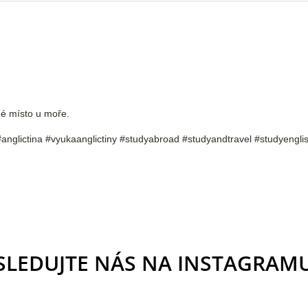
né místo u moře.
#anglictina #vyukaanglictiny #studyabroad #studyandtravel #studyenglis
SLEDUJTE NÁS NA INSTAGRAM