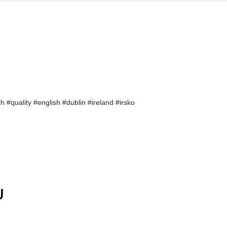
h #quality #english #dublin #ireland #irsko
U