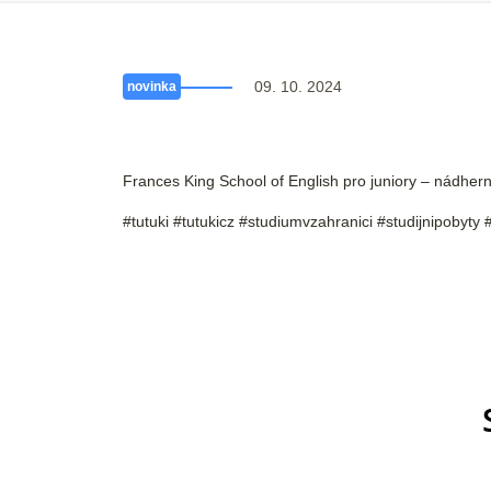
09. 10. 2024
novinka
Frances King School of English pro juniory – nádher
#tutuki #tutukicz #studiumvzahranici #studijnipobyty 