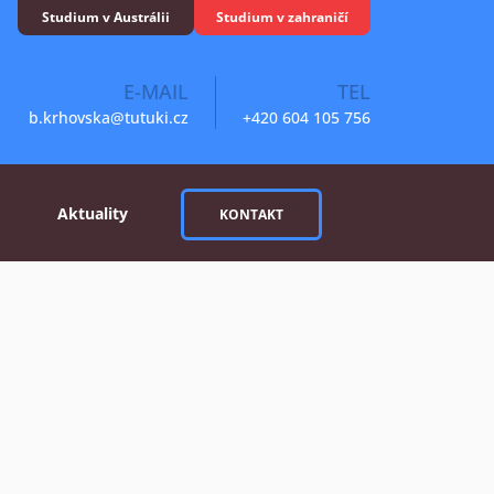
Studium v Austrálii
Studium v zahraničí
E-MAIL
TEL
b.krhovska@tutuki.cz
+420 604 105 756
Aktuality
KONTAKT