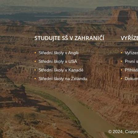
STUDUJTE SŠ V ZAHRANIČÍ
VYŘÍZ
Střední školy v Anglii
Vyříze
Střední školy v USA
První 
Střední školy v Kanadě
Přihlá
Střední školy na Zélandu
Dokume
© 2024, Copyri