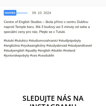
09. 10. 2024
novinka
Centre of English Studies – škola přímo v centru Dublinu
naproti Temple baru. Má 3 budovy asi 3 minuty od sebe a
speciální ceny pro nás. Ptejte se v Tutuki.
#tutuki #tutukicz #studiumvzahranici #studijnipobyty
#anglictina #vyukaanglictiny #studyabroad #studyandtravel
#studyenglish #quality #english #dublin #ireland
#juniorskepobyty #ces #cesdublin
SLEDUJTE NÁS NA