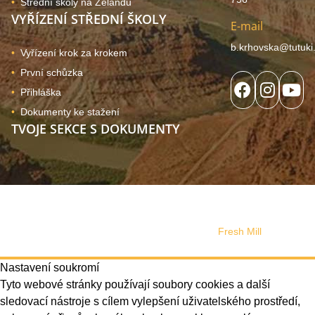
Střední školy na Zélandu
VYŘÍZENÍ STŘEDNÍ ŠKOLY
E-mail
b.krhovska@tutuki
Vyřízení krok za krokem
První schůzka
Přihláška
Dokumenty ke stažení
TVOJE SEKCE S DOKUMENTY
© 2024, Copyright Tutuki | všechna práva vyhrazena. Web
používá soubory cookies
Správa souhlasu
Web design vytvořilo s láskou studio
Fresh Mill
Nastavení soukromí
Tyto webové stránky používají soubory cookies a další
sledovací nástroje s cílem vylepšení uživatelského prostředí,