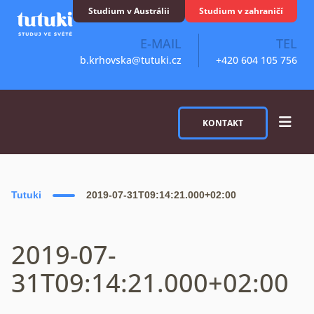
Skip to content
Studium v Austrálii
Studium v zahraničí
E-MAIL
TEL
b.krhovska@tutuki.cz
+420 604 105 756
KONTAKT
Tutuki
2019-07-31T09:14:21.000+02:00
2019-07-
31T09:14:21.000+02:00