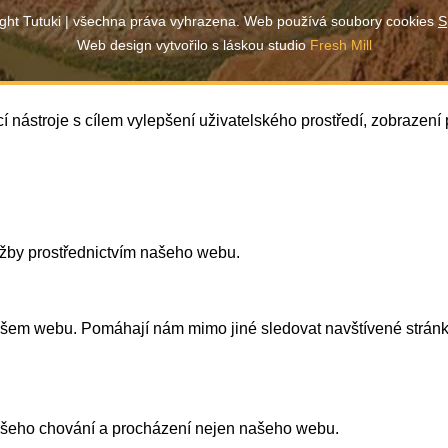
ght Tutuki | všechna práva vyhrazena. Web používá soubory cookies
S
Web design vytvořilo s láskou studio
Fresh Mill
í nástroje s cílem vylepšení uživatelského prostředí, zobrazen
užby prostřednictvím našeho webu.
našem webu. Pomáhají nám mimo jiné sledovat navštívené strán
vašeho chování a procházení nejen našeho webu.