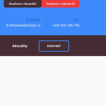
Studium v Austrálii
Studium v zahraničí
E-MAIL
TEL
b.krhovska@tutuki.cz
+420 604 105 756
Aktuality
KONTAKT