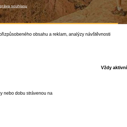
práva souhlasu
í přizpůsobeného obsahu a reklam, analýzy návštěvnosti
Vždy aktivní
ky nebo dobu strávenou na