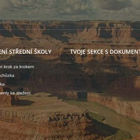
ENÍ STŘEDNÍ ŠKOLY
TVOJE SEKCE S DOKUMEN
ní krok za krokem
schůzka
ška
nty ke stažení