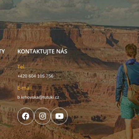
TY
KONTAKTUJTE NÁS
Tel.
+420 604 105 756
E-mail
b.krhovska@tutuki.cz