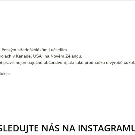
e českým středoškolákům i učitelům.
kolách v Kanadě, USA i na Novém Zélandu.
ipravili nejen báječné občerstvení, ale také přednášku o výrobě čokolá
tukicz
SLEDUJTE NÁS NA INSTAGRAM