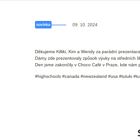
09. 10. 2024
novinka
Děkujeme Killiki, Kim a Wendy za parádní prezentac
Dámy zde prezentovaly způsob výuky na středních š
Den jsme zakončily v Choco Café v Praze, kde nám př
#highschools #canada #newzealand #usa #tutuki #tu