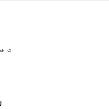
dy. :🥰
U