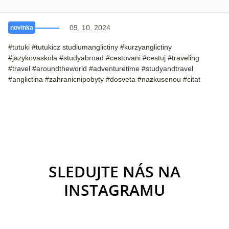
09. 10. 2024
novinka
#tutuki #tutukicz studiumanglictiny #kurzyanglictiny
#jazykovaskola #studyabroad #cestovani #cestuj #traveling
#travel #aroundtheworld #adventuretime #studyandtravel
#anglictina #zahranicnipobyty #dosveta #nazkusenou #citat
SLEDUJTE NÁS NA
INSTAGRAMU