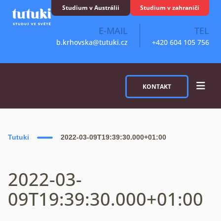
Skip to content
Studium v Austrálii
Studium v zahraničí
E-MAIL
TEL
b.krhovska@tutuki.cz
+420 604 105 756
KONTAKT
Tutuki
2022-03-09T19:39:30.000+01:00
2022-03-
09T19:39:30.000+01:00