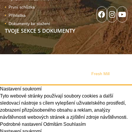
První schůzka
Přihláška
Dokumenty ke stažení
TVOJE SEKCE S DOKUMENTY
© 2024, Copyright Tutuki | všechna práva vyhrazena. Web
používá soubory cookies
Správa souhlasu
Web design vytvořilo s láskou studio
Fresh Mill
Nastavení soukromí
Tyto webové stránky používají soubory cookies a další
sledovací nástroje s cílem vylepšení uživatelského prostředí,
zobrazení přizpůsobeného obsahu a reklam, analýzy
návštěvnosti webových stránek a zjištění zdroje návštěvnosti.
Podrobné nastavení
Odmítám
Souhlasím
Nastavení soukromí