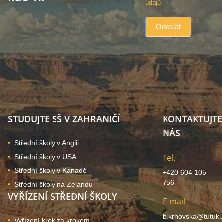
údajů
STUDUJTE SŠ V ZAHRANIČÍ
KONTAKTUJTE
NÁS
Střední školy v Anglii
Tel.
Střední školy v USA
Střední školy v Kanadě
+420 604 105
756
Střední školy na Zélandu
VYŘÍZENÍ STŘEDNÍ ŠKOLY
E-mail
b.krhovska@tutuki
Vyřízení krok za krokem