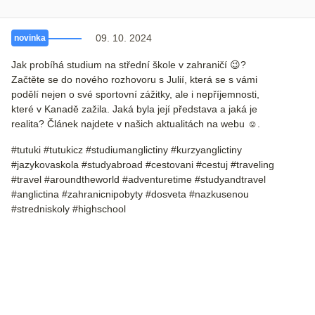
09. 10. 2024
novinka
Jak probíhá studium na střední škole v zahraničí 😉?
Začtěte se do nového rozhovoru s Julií, která se s vámi
podělí nejen o své sportovní zážitky, ale i nepříjemnosti,
které v Kanadě zažila. Jaká byla její představa a jaká je
realita? Článek najdete v našich aktualitách na webu ☺️.
#tutuki #tutukicz #studiumanglictiny #kurzyanglictiny
#jazykovaskola #studyabroad #cestovani #cestuj #traveling
#travel #aroundtheworld #adventuretime #studyandtravel
#anglictina #zahranicnipobyty #dosveta #nazkusenou
#stredniskoly #highschool