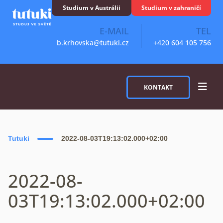
Skip to content
Studium v Austrálii
Studium v zahraničí
E-MAIL
TEL
b.krhovska@tutuki.cz
+420 604 105 756
KONTAKT
Tutuki
2022-08-03T19:13:02.000+02:00
2022-08-
03T19:13:02.000+02:00