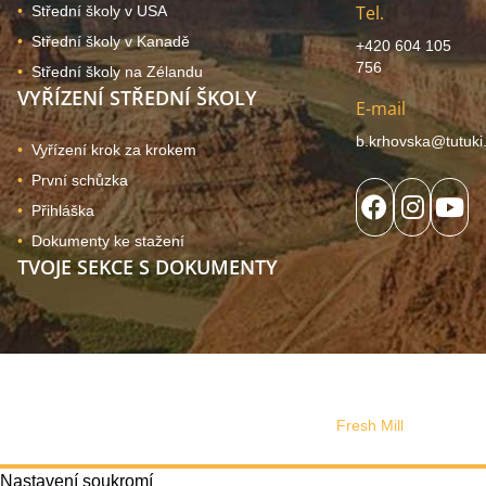
Tel.
Střední školy v USA
Střední školy v Kanadě
+420 604 105
756
Střední školy na Zélandu
VYŘÍZENÍ STŘEDNÍ ŠKOLY
E-mail
b.krhovska@tutuki
Vyřízení krok za krokem
První schůzka
Přihláška
Dokumenty ke stažení
TVOJE SEKCE S DOKUMENTY
© 2024, Copyright Tutuki | všechna práva vyhrazena. Web
používá soubory cookies
Správa souhlasu
Web design vytvořilo s láskou studio
Fresh Mill
Nastavení soukromí