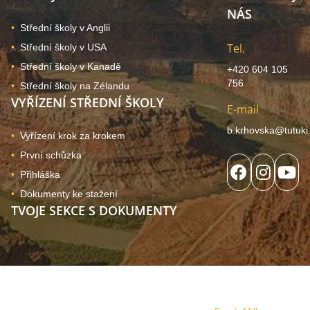
NÁS
Střední školy v Anglii
Tel.
Střední školy v USA
Střední školy v Kanadě
+420 604 105
756
Střední školy na Zélandu
VYŘÍZENÍ STŘEDNÍ ŠKOLY
E-mail
b.krhovska@tutuki
Vyřízení krok za krokem
První schůzka
Přihláška
Dokumenty ke stažení
TVOJE SEKCE S DOKUMENTY
© 2024, Copyright Tutuki | všechna práva vyhrazena. Web
používá soubory cookies
Správa souhlasu