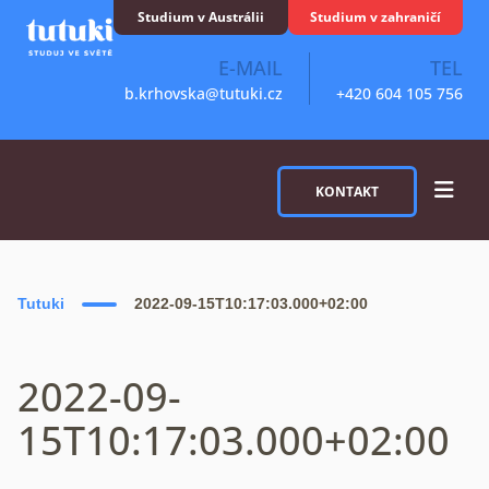
Skip to content
Studium v Austrálii
Studium v zahraničí
E-MAIL
TEL
b.krhovska@tutuki.cz
+420 604 105 756
KONTAKT
Tutuki
2022-09-15T10:17:03.000+02:00
2022-09-
15T10:17:03.000+02:00