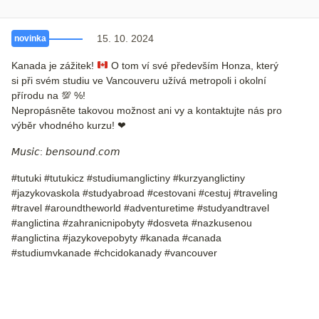
15. 10. 2024
novinka
Kanada je zážitek!
O tom ví své především Honza, který
si při svém studiu ve Vancouveru užívá metropoli i okolní
přírodu na
💯
%!
Nepropásněte takovou možnost ani vy a kontaktujte nás pro
výběr vhodného kurzu! ❤
𝘔𝘶𝘴𝘪𝘤: 𝘣𝘦𝘯𝘴𝘰𝘶𝘯𝘥.𝘤𝘰𝘮
#tutuki #tutukicz #studiumanglictiny #kurzyanglictiny
#jazykovaskola #studyabroad #cestovani #cestuj #traveling
#travel #aroundtheworld #adventuretime #studyandtravel
#anglictina #zahranicnipobyty #dosveta #nazkusenou
#anglictina #jazykovepobyty #kanada #canada
#studiumvkanade #chcidokanady #vancouver