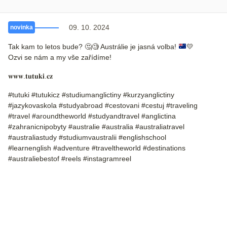
09. 10. 2024
novinka
Tak kam to letos bude?
🤔
🧐
Austrálie je jasná volba!
💛
Ozvi se nám a my vše zařídíme!
𝐰𝐰𝐰.𝐭𝐮𝐭𝐮𝐤𝐢.𝐜𝐳
#tutuki #tutukicz #studiumanglictiny #kurzyanglictiny
#jazykovaskola #studyabroad #cestovani #cestuj #traveling
#travel #aroundtheworld #studyandtravel #anglictina
#zahranicnipobyty #australie #australia #australiatravel
#australiastudy #studiumvaustralii #englishschool
#learnenglish #adventure #traveltheworld #destinations
#australiebestof #reels #instagramreel