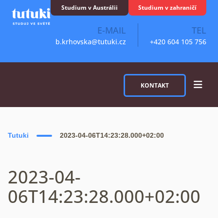
Skip to content
Studium v Austrálii
Studium v zahraničí
E-MAIL
TEL
b.krhovska@tutuki.cz
+420 604 105 756
KONTAKT
Tutuki
2023-04-06T14:23:28.000+02:00
2023-04-
06T14:23:28.000+02:00