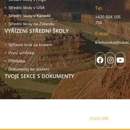
Tel.
Střední školy v USA
Střední školy v Kanadě
+420 604 105
756
Střední školy na Zélandu
VYŘÍZENÍ STŘEDNÍ ŠKOLY
E-mail
b.krhovska@tutuki
Vyřízení krok za krokem
První schůzka
Přihláška
Dokumenty ke stažení
TVOJE SEKCE S DOKUMENTY
© 2024, Copyright Tutuki | všechna práva vyhrazena. Web
používá soubory cookies
Správa souhlasu
Web design vytvořilo s láskou studio
Fresh Mill