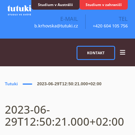
Skip to content
Studium v Austrálii
Studium v zahraničí
E-MAIL
TEL
b.krhovska@tutuki.cz
+420 604 105 756
KONTAKT
Tutuki
2023-06-29T12:50:21.000+02:00
2023-06-
29T12:50:21.000+02:00