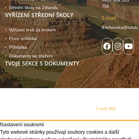
756
Střední školy na Zélandu
VYŘÍZENÍ STŘEDNÍ ŠKOLY
E-mail
b.krhovska@tutuki
Vyřízení krok za krokem
První schůzka
Přihláška
Dokumenty ke stažení
TVOJE SEKCE S DOKUMENTY
© 2024, Copyright Tutuki | všechna práva vyhrazena. Web
používá soubory cookies
Správa souhlasu
Web design vytvořilo s láskou studio
Fresh Mill
Nastavení soukromí
Tyto webové stránky používají soubory cookies a další