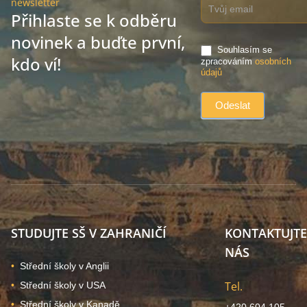
newsletter
Přihlaste se k odběru
novinek a buďte první,
Souhlasím se
kdo ví!
zpracováním
osobních
údajů
STUDUJTE SŠ V ZAHRANIČÍ
KONTAKTUJTE
NÁS
Střední školy v Anglii
Tel.
Střední školy v USA
Střední školy v Kanadě
+420 604 105