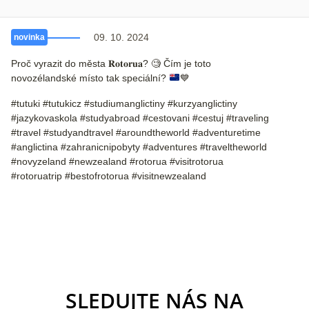
09. 10. 2024
novinka
Proč vyrazit do města 𝐑𝐨𝐭𝐨𝐫𝐮𝐚?
🧐
Čím je toto
novozélandské místo tak speciální?
💙
#tutuki #tutukicz #studiumanglictiny #kurzyanglictiny
#jazykovaskola #studyabroad #cestovani #cestuj #traveling
#travel #studyandtravel #aroundtheworld #adventuretime
#anglictina #zahranicnipobyty #adventures #traveltheworld
#novyzeland #newzealand #rotorua #visitrotorua
#rotoruatrip #bestofrotorua #visitnewzealand
SLEDUJTE NÁS NA