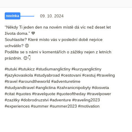
09. 10. 2024
novinka
“Někdy Ti jeden den na novém místě dá víc než deset let
života doma.” 💙
Souhlasíte? Které místo vás v poslední době nejvíce
uchvátilo? 😍
Podělte se s námi v komentářích o zážitky nejen z letních
prázdnin. 😊👇
#tutuki #tutukicz #studiumanglictiny #kurzyanglictiny
#jazykovaskola #studyabroad #cestovani #cestuj #traveling
#travel #aroundtheworld #adventuretime
#studyandtravel #anglictina #zahranicnipobyty #dosveta
#citat #quotes #travelquote #quoteoftheday #travelpower
#zazitky #dobrodruzstvi #adventure #traveling2023
#experiences #summer #summer2023 #motivation