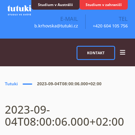
Skip to content
Studium v Austrálii
Studium v zahraničí
E-MAIL
TEL
b.krhovska@tutuki.cz
+420 604 105 756
KONTAKT
Tutuki
2023-09-04T08:00:06.000+02:00
2023-09-
04T08:00:06.000+02:00