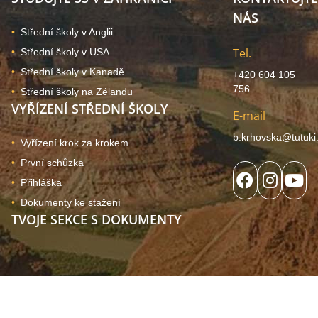
NÁS
Střední školy v Anglii
Tel.
Střední školy v USA
Střední školy v Kanadě
+420 604 105
756
Střední školy na Zélandu
VYŘÍZENÍ STŘEDNÍ ŠKOLY
E-mail
b.krhovska@tutuki
Vyřízení krok za krokem
První schůzka
Přihláška
Dokumenty ke stažení
TVOJE SEKCE S DOKUMENTY
© 2024, Copyright Tutuki | všechna práva vyhrazena. Web
používá soubory cookies
Správa souhlasu