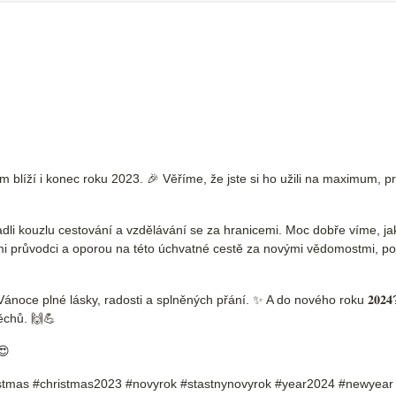
 blíží i konec roku 2023. 🎉 Věříme, že jste si ho užili na maximum, pr
li kouzlu cestování a vzdělávání se za hranicemi. Moc dobře víme, jak 
mi průvodci a oporou na této úchvatné cestě za novými vědomostmi, po
oce plné lásky, radosti a splněných přání. ✨ A do nového roku 𝟐𝟎𝟐𝟒
ěchů. 🙌💪
😍
hristmas #christmas2023 #novyrok #stastnynovyrok #year2024 #newyear