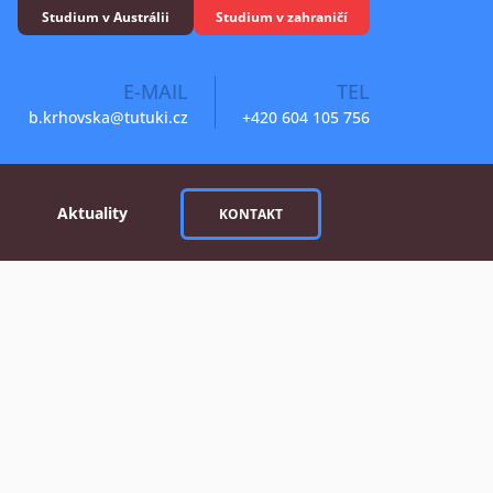
Studium v Austrálii
Studium v zahraničí
E-MAIL
TEL
b.krhovska@tutuki.cz
+420 604 105 756
Aktuality
KONTAKT