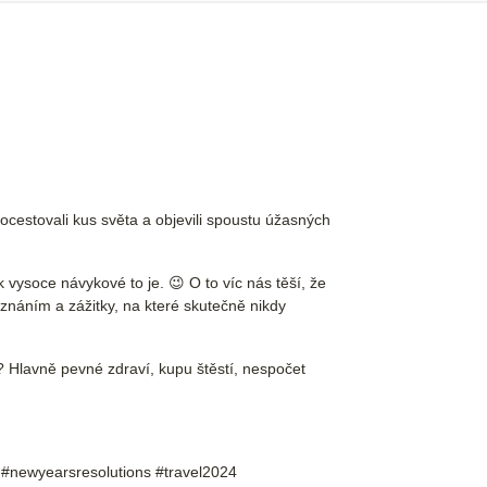
ocestovali kus světa a objevili spoustu úžasných
vysoce návykové to je. 😉 O to víc nás těší, že
znáním a zážitky, na které skutečně nikdy
? Hlavně pevné zdraví, kupu štěstí, nespočet
 #newyearsresolutions #travel2024