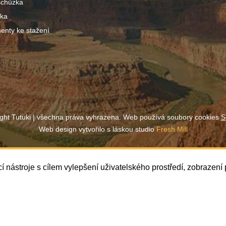
schůzka
ška
nty ke stažení
ght Tutuki | všechna práva vyhrazena. Web používá soubory cookies
S
Web design vytvořilo s láskou studio
Fresh Mill
í nástroje s cílem vylepšení uživatelského prostředí, zobrazen