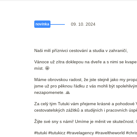
09. 10. 2024
novinka
Naši milí příznivci cestování a studia v zahraničí,
Vánoce už zítra doklepou na dveře a s nimi se kvapem
míst. 🤩
Máme obrovskou radost, že jste stejně jako my propad
jsme už pro pěknou řádku z vás mohli být spolehlivý
nezapomenete. 🙏
Za celý tým Tutuki vám přejeme krásné a pohodové Ván
cestovatelských zážitků a studijních i pracovních úsp
Žijte své sny s námi! Umíme je měnit ve skutečnost. 
#tutuki #tutukicz #travelagency #traveltheworld #c