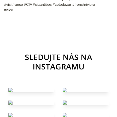
#visitfrance #CIA #ciaantibes #cotedazur #frenchriviera
#nice
SLEDUJTE NÁS NA
INSTAGRAMU