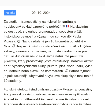
09. 10. 2024
novinka
Za studiem francouzštiny na riviéru!
🥳
𝐀𝐧𝐭𝐢𝐛𝐞𝐬 je
neobjevený poklad azurového pobřeží.
💙
Na vlastním
poloostrově, s dlouhou promenádou, spoustou pláží,
historickou pevností a významnou sbírkou děl Pabla
Picassa.
😍
Navíc vzdálené jen 16 kilometrů od letiště v
Nice.
✌️
Bezpečné místo, dostatečně živé pro několik týdnů
zábavy, slunění a poznávání, naprosto ideální právě pro
děti.
🙏
Juniorům navíc exkluzivně nabízíme 𝐩𝐫𝐞𝐦𝐢𝐮𝐦
𝐩𝐫𝐨𝐠𝐫𝐚𝐦, který představuje ještě atraktivnější nabídku aktivit,
např. vysokorychlostní čluny, privátní pláž, vodní park, výlet
do Monaka nebo plavbu na katamaránu.
🤩
Samozřejmostí
je pak luxusnější ubytování a výukové skupinky s maximálně
10 studenty.
#tutuki #tutukicz #studiumfrancouzstiny #kurzyfrancouzstiny
#jazykovaskola #studyabroad #cestovani #cestuj #traveling
#travel #aroundtheworld #adventuretime #studyandtravel
#francouzstina #french #zahranicnipobyty #france #antibes