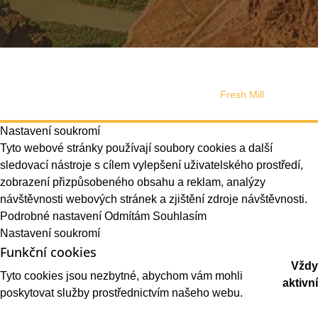
© 2024, Copyright Tutuki | všechna práva vyhrazena. Web
používá soubory cookies
Správa souhlasu
Web design vytvořilo s láskou studio
Fresh Mill
Nastavení soukromí
Tyto webové stránky používají soubory cookies a další
sledovací nástroje s cílem vylepšení uživatelského prostředí,
zobrazení přizpůsobeného obsahu a reklam, analýzy
návštěvnosti webových stránek a zjištění zdroje návštěvnosti.
Podrobné nastavení
Odmítám
Souhlasím
Nastavení soukromí
Funkční cookies
Vždy
Tyto cookies jsou nezbytné, abychom vám mohli
aktivní
poskytovat služby prostřednictvím našeho webu.