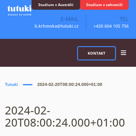
Skip to content
Studium v Austrálii
Studium v zahraničí
E-MAIL
TEL
b.krhovska@tutuki.cz
+420 604 105 756
KONTAKT
Tutuki
2024-02-20T08:00:24.000+01:00
2024-02-
20T08:00:24.000+01:00