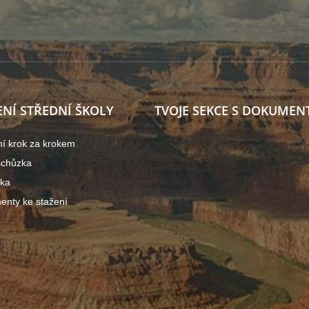
ENÍ STŘEDNÍ ŠKOLY
TVOJE SEKCE S DOKUMEN
ní krok za krokem
schůzka
ška
nty ke stažení