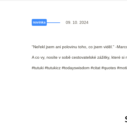
09. 10. 2024
novinka
“Neřekl jsem ani polovinu toho, co jsem viděl.” -Marc
A co vy, nosíte v sobě cestovatelské zážitky, které s
#tutuki #tutukicz #todayswisdom #citat #quotes #mot