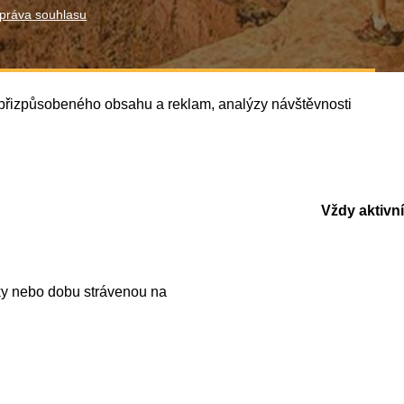
práva souhlasu
í přizpůsobeného obsahu a reklam, analýzy návštěvnosti
Vždy aktivní
ky nebo dobu strávenou na