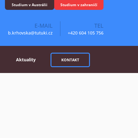
Studium v Austrálii
Studium v zahraničí
E-MAIL
TEL
b.krhovska@tutuki.cz
+420 604 105 756
Aktuality
KONTAKT