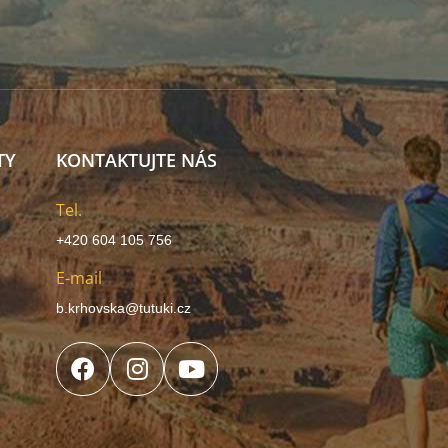
TY
KONTAKTUJTE NÁS
Tel.
+420 604 105 756
E-mail
b.krhovska@tutuki.cz