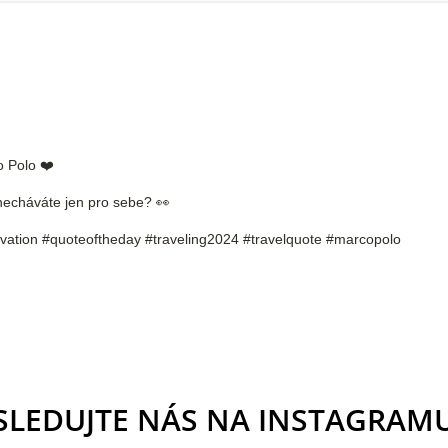
o Polo ❤️
i necháváte jen pro sebe? 👀
ivation #quoteoftheday #traveling2024 #travelquote #marcopolo
SLEDUJTE NÁS NA INSTAGRAM