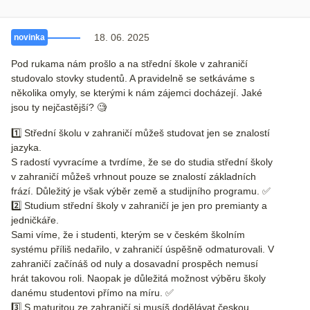
18. 06. 2025
novinka
Pod rukama nám prošlo a na střední škole v zahraničí
studovalo stovky studentů. A pravidelně se setkáváme s
několika omyly, se kterými k nám zájemci docházejí. Jaké
jsou ty nejčastější? 🧐
1️⃣ Střední školu v zahraničí můžeš studovat jen se znalostí
jazyka.
S radostí vyvracíme a tvrdíme, že se do studia střední školy
v zahraničí můžeš vrhnout pouze se znalostí základních
frází. Důležitý je však výběr země a studijního programu. ✅
2️⃣ Studium střední školy v zahraničí je jen pro premianty a
jedničkáře.
Sami víme, že i studenti, kterým se v českém školním
systému příliš nedařilo, v zahraničí úspěšně odmaturovali. V
zahraničí začínáš od nuly a dosavadní prospěch nemusí
hrát takovou roli. Naopak je důležitá možnost výběru školy
danému studentovi přímo na míru. ✅
3️⃣ S maturitou ze zahraničí si musíš dodělávat českou