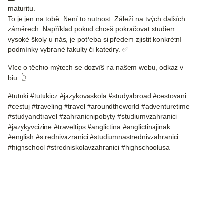
maturitu.
To je jen na tobě. Není to nutnost. Záleží na tvých dalších
záměrech. Například pokud chceš pokračovat studiem
vysoké školy u nás, je potřeba si předem zjistit konkrétní
podmínky vybrané fakulty či katedry. ✅
Více o těchto mýtech se dozvíš na našem webu, odkaz v
biu. 👆
#tutuki #tutukicz #jazykovaskola #studyabroad #cestovani
#cestuj #traveling #travel #aroundtheworld #adventuretime
#studyandtravel #zahranicnipobyty #studiumvzahranici
#jazykyvcizine #traveltips #anglictina #anglictinajinak
#english #strednivazranici #studiumnastrednivzahranici
#highschool #stredniskolavzahranici #highschoolusa