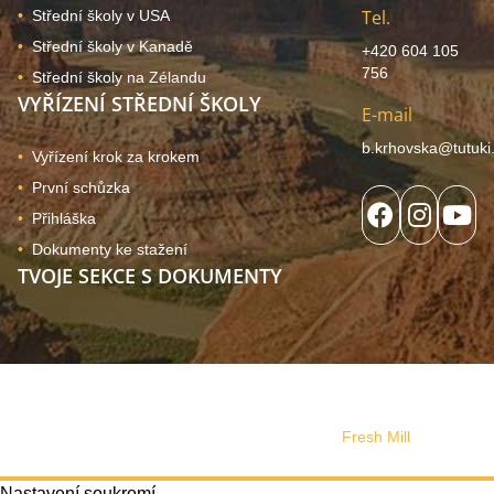
Tel.
Střední školy v USA
Střední školy v Kanadě
+420 604 105
756
Střední školy na Zélandu
VYŘÍZENÍ STŘEDNÍ ŠKOLY
E-mail
b.krhovska@tutuki
Vyřízení krok za krokem
První schůzka
Přihláška
Dokumenty ke stažení
TVOJE SEKCE S DOKUMENTY
© 2024, Copyright Tutuki | všechna práva vyhrazena. Web
používá soubory cookies
Správa souhlasu
Web design vytvořilo s láskou studio
Fresh Mill
Nastavení soukromí