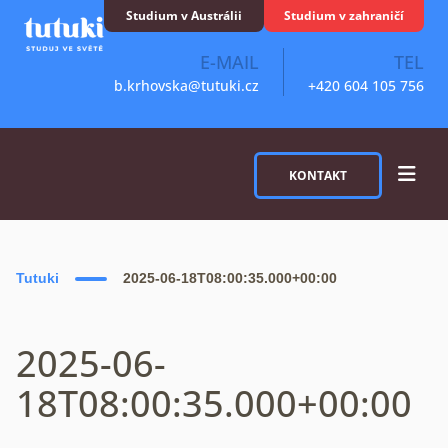
Skip to content
Studium v Austrálii
Studium v zahraničí
E-MAIL
TEL
b.krhovska@tutuki.cz
+420 604 105 756
KONTAKT
Tutuki
2025-06-18T08:00:35.000+00:00
2025-06-
18T08:00:35.000+00:00