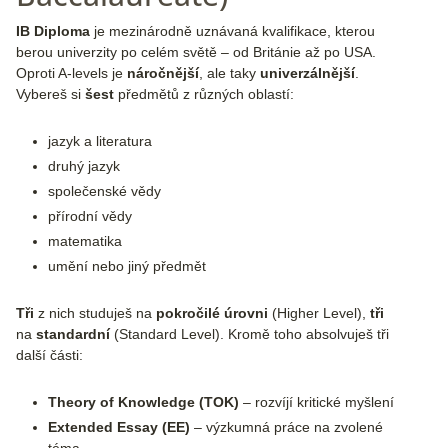
IB Diploma
je mezinárodně uznávaná kvalifikace, kterou
berou univerzity po celém světě – od Británie až po USA.
Oproti A-levels je
náročnější
, ale taky
univerzálnější
.
Vybereš si
šest
předmětů z různých oblastí:
jazyk a literatura
druhý jazyk
společenské vědy
přírodní vědy
matematika
umění nebo jiný předmět
Tři
z nich studuješ na
pokročilé úrovni
(Higher Level),
tři
na
standardní
(Standard Level). Kromě toho absolvuješ tři
další části:
Theory of Knowledge (TOK)
– rozvíjí kritické myšlení
Extended Essay (EE)
– výzkumná práce na zvolené