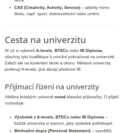
téma
CAS (Creativity, Activity, Service)
– aktivity mimo
školu, např. sport, dobrovolnictví nebo umění
Cesta na univerzitu
Ať už si vybereš
A-levels
,
BTECs
nebo
IB Diploma
,
všechny tyto kvalifikace ti umožní pokračovat na univerzitě.
Záleží ale na konkrétní škole a oboru. Některé univerzity
preferují A-levels, jiné dávají přednost IB.
Přijímací řízení na univerzity
Většina britských univerzit
nemá
klasické přijímačky. O přijetí
rozhoduje:
Výsledek z A-levels, BTECs nebo IB Diploma
–
každá univerzita si stanoví, jaký výsledek potřebuješ.
Motivační dopis (Personal Statement)
– vysvětlíš,