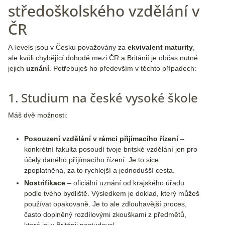
středoškolského vzdělání v
ČR
A-levels jsou v Česku považovány za
ekvivalent maturity
,
ale kvůli chybějící dohodě mezi ČR a Británií je občas nutné
jejich
uznání
. Potřebuješ ho především v těchto případech:
1. Studium na české vysoké škole
Máš dvě možnosti:
Posouzení vzdělání v rámci přijímacího řízení
–
konkrétní fakulta posoudí tvoje britské vzdělání jen pro
účely daného příjímacího řízení. Je to sice
zpoplatněná, za to rychlejší a jednodušší cesta.
Nostrifikace
– oficiální uznání od krajského úřadu
podle tvého bydliště. Výsledkem je doklad, který můžeš
používat opakovaně. Je to ale zdlouhavější proces,
často doplněný rozdílovými zkouškami z předmětů,