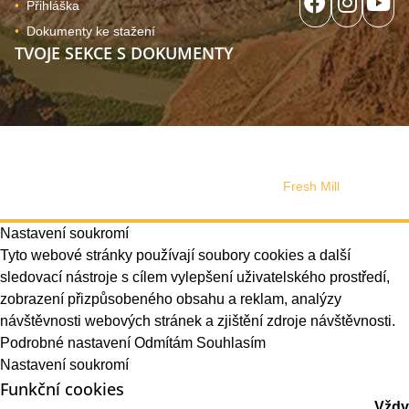
Přihláška
Dokumenty ke stažení
TVOJE SEKCE S DOKUMENTY
© 2024, Copyright Tutuki | všechna práva vyhrazena. Web
používá soubory cookies
Správa souhlasu
Web design vytvořilo s láskou studio
Fresh Mill
Nastavení soukromí
Tyto webové stránky používají soubory cookies a další
sledovací nástroje s cílem vylepšení uživatelského prostředí,
zobrazení přizpůsobeného obsahu a reklam, analýzy
návštěvnosti webových stránek a zjištění zdroje návštěvnosti.
Podrobné nastavení
Odmítám
Souhlasím
Nastavení soukromí
Funkční cookies
Vždy