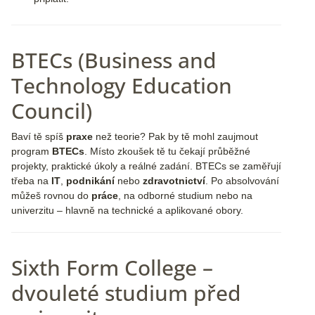
BTECs (Business and
Technology Education
Council)
Baví tě spíš
praxe
než teorie? Pak by tě mohl zaujmout
program
BTECs
. Místo zkoušek tě tu čekají průběžné
projekty, praktické úkoly a reálné zadání. BTECs se zaměřují
třeba na
IT
,
podnikání
nebo
zdravotnictví
. Po absolvování
můžeš rovnou do
práce
, na odborné studium nebo na
univerzitu – hlavně na technické a aplikované obory.
Sixth Form College –
dvouleté studium před