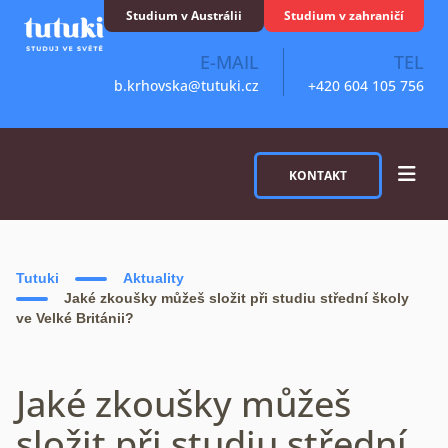
Skip to content
Studium v Austrálii
Studium v zahraničí
E-MAIL
TEL
b.krhovska@tutuki.cz
+420 604 105 756
KONTAKT
Tutuki
Aktuality
Jaké zkoušky můžeš složit při studiu střední školy
ve Velké Británii?
Jaké zkoušky můžeš
složit při studiu střední