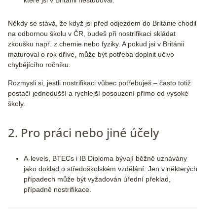
které jsi v Británii nestudoval.
Někdy se stává, že když jsi před odjezdem do Británie chodil
na odbornou školu v ČR, budeš při nostrifikaci skládat
zkoušku např. z chemie nebo fyziky. A pokud jsi v Británii
maturoval o rok dříve, může být potřeba doplnit učivo
chybějícího ročníku.
Rozmysli si, jestli nostrifikaci vůbec potřebuješ – často totiž
postačí jednodušší a rychlejší posouzení přímo od vysoké
školy.
2. Pro práci nebo jiné účely
A-levels, BTECs i IB Diploma bývají běžně uznávány
jako doklad o středoškolském vzdělání. Jen v některých
případech může být vyžadován úřední překlad,
případně nostrifikace.