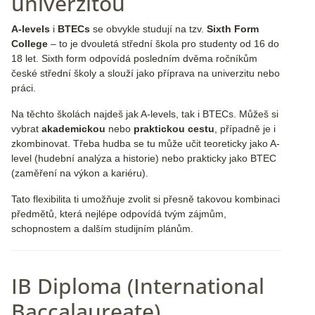
univerzitou
A-levels
i
BTECs
se obvykle studují na tzv.
Sixth Form
College
– to je dvouletá střední škola pro studenty od 16 do
18 let. Sixth form odpovídá posledním dvěma ročníkům
české střední školy a slouží jako příprava na univerzitu nebo
práci.
Na těchto školách najdeš jak A-levels, tak i BTECs. Můžeš si
vybrat
akademickou
nebo
praktickou cestu
, případně je i
zkombinovat. Třeba hudba se tu může učit teoreticky jako A-
level (hudební analýza a historie) nebo prakticky jako BTEC
(zaměření na výkon a kariéru).
Tato flexibilita ti umožňuje zvolit si přesně takovou kombinaci
předmětů, která nejlépe odpovídá tvým zájmům,
schopnostem a dalším studijním plánům.
IB Diploma (International
Baccalaureate)