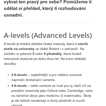
vybrat ten pravý pro sebe? Pomůžeme ti
udělat si přehled, který ti rozhodování
usnadní.
A-levels (Advanced Levels)
A-levels je britská obdoba české maturity, která ti
otevře
dveře na univerzity
ve Velké Británii i v zahraničí. Na
začátku si vybereš
3
nebo
4 předměty
, které budeš
intenzivně studovat po dobu dvou let. Na konci skládáš
zkoušky:
3 A-levels
– nejběžnější a pro většinu univerzit
naprosto dostačující varianta.
4 A-levels
– tahle varianta se hodí pro ty, kteří cílí na
prestižní univerzity jako Oxford nebo Cambridge, nebo
na náročné obory jako medicínu či matematiku. Školy
je ale běžně nenabízejí a čtvrtý předmět si musíš
připlatit.