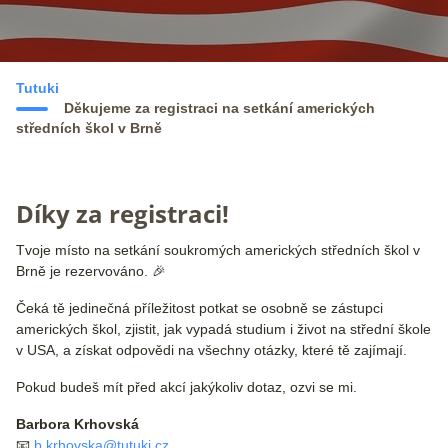
Tutuki
Děkujeme za registraci na setkání amerických
středních škol v Brně
Díky za registraci!
Tvoje místo na setkání soukromých amerických středních škol v
Brně je rezervováno. 🎉
Čeká tě jedinečná příležitost potkat se osobně se zástupci
amerických škol, zjistit, jak vypadá studium i život na střední škole
v USA, a získat odpovědi na všechny otázky, které tě zajímají.
Pokud budeš mít před akcí jakýkoliv dotaz, ozvi se mi.
Barbora Krhovská
📧
b.krhovska@tutuki.cz