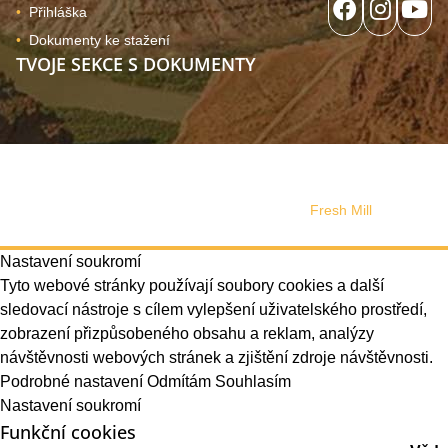
Přihláška
Dokumenty ke stažení
TVOJE SEKCE S DOKUMENTY
© 2024, Copyright Tutuki | všechna práva vyhrazena. Web
používá soubory cookies
Správa souhlasu
Web design vytvořilo s láskou studio
Fresh Mill
Nastavení soukromí
Tyto webové stránky používají soubory cookies a další
sledovací nástroje s cílem vylepšení uživatelského prostředí,
zobrazení přizpůsobeného obsahu a reklam, analýzy
návštěvnosti webových stránek a zjištění zdroje návštěvnosti.
Podrobné nastavení
Odmítám
Souhlasím
Nastavení soukromí
Funkční cookies