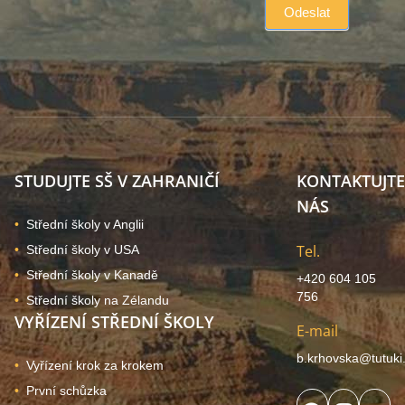
STUDUJTE SŠ V ZAHRANIČÍ
KONTAKTUJTE
NÁS
Střední školy v Anglii
Tel.
Střední školy v USA
Střední školy v Kanadě
+420 604 105
756
Střední školy na Zélandu
VYŘÍZENÍ STŘEDNÍ ŠKOLY
E-mail
b.krhovska@tutuki
Vyřízení krok za krokem
První schůzka