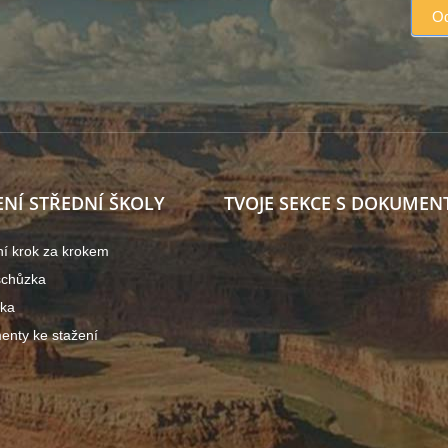
ENÍ STŘEDNÍ ŠKOLY
TVOJE SEKCE S DOKUMEN
ní krok za krokem
schůzka
ška
nty ke stažení