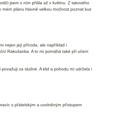
odiči jsem s ním přišla až v květnu. Z takového
li v mém plánu hlavně velkou možnost poznat kus
nejen její příroda, ale například i
viční Rakušanka. A to mi pomáhá také při učení
ti považuji za slušné. A klid a pohodu mi udržela i
 navíc s přátelským a uvolněným přístupem