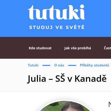
Skip to content
Kde studovat
Jak vše probíhá
Čas
Tutuki
O nás
Příběhy studentů
Julia – SŠ v Kanadě