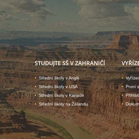
STUDUJTE SŠ V ZAHRANIČÍ
VYŘÍZ
Střední školy v Anglii
Vyříze
Střední školy v USA
První 
Střední školy v Kanadě
Přihlá
Střední školy na Zélandu
Dokume