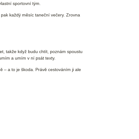
vlastní sportovní tým.
a pak každý měsíc taneční večery. Zrovna
jet, takže když budu chtít, poznám spoustu
umím a umím v ní psát texty.
 – a to je škoda. Právě cestováním ji ale