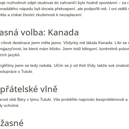
oje rozhodnutí odjet studovat do zahraničí bylo hodně spontánní – za r
enadálého nápadu byli docela překvapení, ale podpořili mě. I oni vidě
věta a získat životní zkušenosti k nezaplacení.
Jasná volba: Kanada
 cílové destinace jsem měla jasno. Vždycky mě lákala Kanada. Líbí se mi 
vojjazyčnost, ke které mám blízko. Jsem totiž bilingvní, konkrétně polo
zích jazyků.
ngličtiny jsem se tedy nebála. Učím se jí od třetí třídy, takže své znalos
polupráce s Tutuki.
přátelské vlně
tarost obě Báry z týmu Tutuki. Vše proběhlo naprosto bezproblémově a
yly ochotné.
úžasné