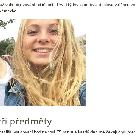
 užívala objevování odlišností. První týdny jsem byla doslova v úžasu ze 
 Německa.
yři předměty
ost liší. Vyučovací hodina trvá 75 minut a každý den mě čekají čtyři př