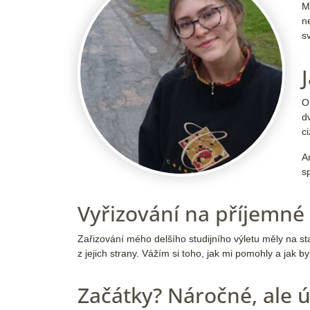
M
n
s
O
d
ci
A
s
Vyřizování na příjemné 
Zařizování mého delšího studijního výletu měly na s
z jejich strany. Vážím si toho, jak mi pomohly a jak b
Začátky? Náročné, ale 