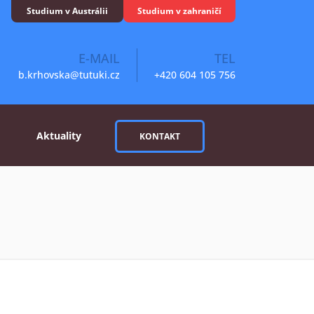
Studium v Austrálii
Studium v zahraničí
E-MAIL
TEL
b.krhovska@tutuki.cz
+420 604 105 756
Aktuality
KONTAKT