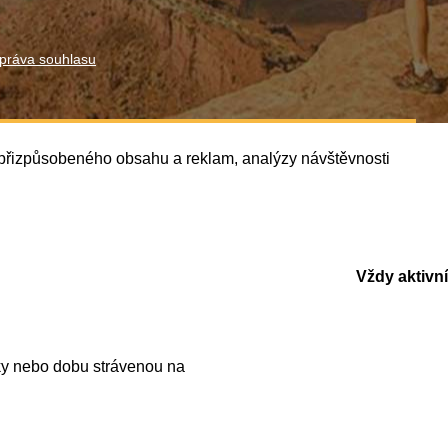
práva souhlasu
í přizpůsobeného obsahu a reklam, analýzy návštěvnosti
Vždy aktivní
ky nebo dobu strávenou na