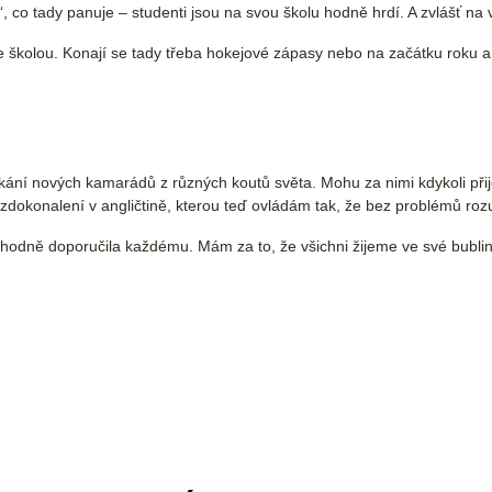
t“, co tady panuje – studenti jsou na svou školu hodně hrdí. A zvlášť na 
 se školou. Konají se tady třeba hokejové zápasy nebo na začátku roku 
skání nových kamarádů z různých koutů světa. Mohu za nimi kdykoli při
zdokonalení v angličtině, kterou teď ovládám tak, že bez problémů roz
hodně doporučila každému. Mám za to, že všichni žijeme ve své bublině