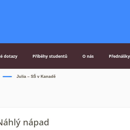
té dotazy
Příběhy studentů
O nás
Přednášky
Julia – SŠ v Kanadě
Náhlý nápad