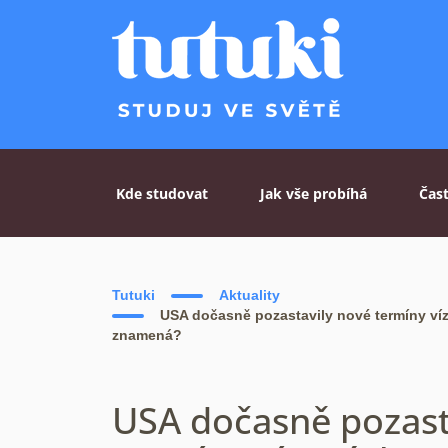
Skip to content
Kde studovat
Jak vše probíhá
Čas
Tutuki
Aktuality
USA dočasně pozastavily nové termíny ví
znamená?
USA dočasně pozast