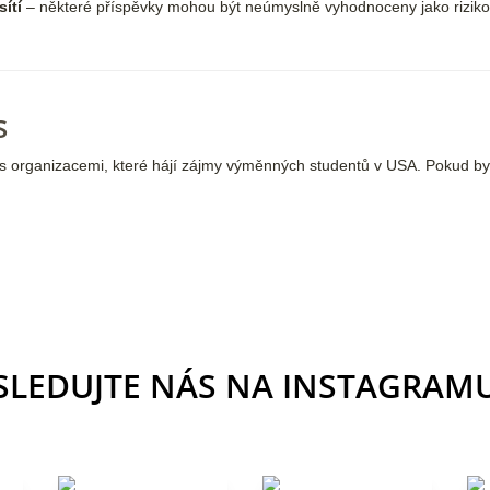
ítí
– některé příspěvky mohou být neúmyslně vyhodnoceny jako rizikov
s
 i s organizacemi, které hájí zájmy výměnných studentů v USA. Pokud 
SLEDUJTE NÁS NA INSTAGRAM