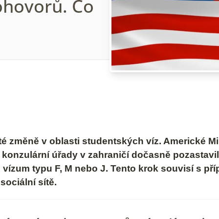
ohovorů. Co
é změně v oblasti studentských víz. Americké Min
konzulární úřady v zahraničí dočasně pozastavi
o vízum typu F, M nebo J. Tento krok souvisí s př
ociální sítě.