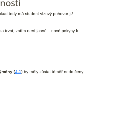
nosti
okud tedy má student vízový pohovor již
za trvat, zatím není jasné – nové pokyny k
výměny (
J-1
)
by měly zůstat téměř nedotčeny.