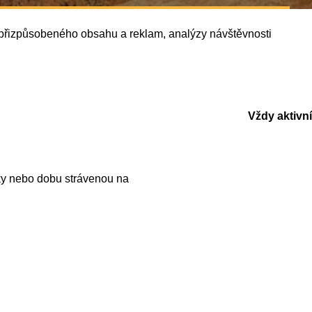
í přizpůsobeného obsahu a reklam, analýzy návštěvnosti
Vždy aktivní
ky nebo dobu strávenou na