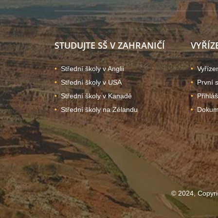
STUDUJTE SŠ V ZAHRANIČÍ
VYŘÍZ
Střední školy v Anglii
Vyříze
Střední školy v USA
První 
Střední školy v Kanadě
Přihlá
Střední školy na Zélandu
Dokume
© 2024, Copyri