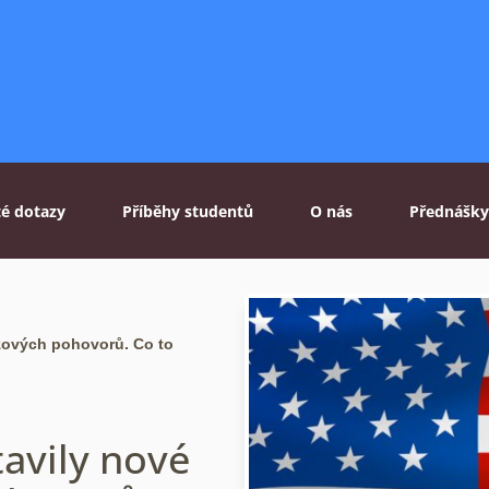
té dotazy
Příběhy studentů
O nás
Přednášky
zových pohovorů. Co to
avily nové