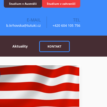
Studium v Austrálii
Studium v zahraničí
E-MAIL
TEL
b.krhovska@tutuki.cz
+420 604 105 756
Aktuality
KONTAKT