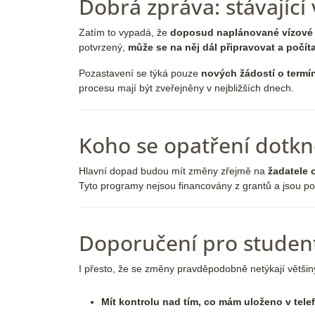
Dobrá zpráva: stávající 
Zatím to vypadá, že
doposud naplánované vízové s
potvrzený,
může se na něj dál připravovat a počít
Pozastavení se týká pouze
nových žádostí o term
procesu mají být zveřejněny v nejbližších dnech.
Koho se opatření dotkn
Hlavní dopad budou mít změny zřejmě na
žadatele 
Tyto programy nejsou financovány z grantů a jsou p
Doporučení pro studen
I přesto, že se změny pravděpodobně netýkají větši
Mít kontrolu nad tím, co mám uloženo v tele