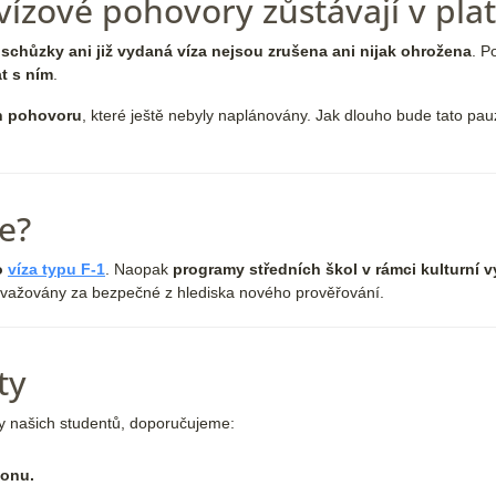
vízové pohovory zůstávají v plat
chůzky ani již vydaná víza nejsou zrušena ani nijak ohrožena
. P
at s ním
.
ín pohovoru
, které ještě nebyly naplánovány. Jak dlouho bude tato pau
e?
o
víza typu F-1
. Naopak
programy středních škol v rámci kulturní 
ovažovány za bezpečné z hlediska nového prověřování.
ty
ny našich studentů, doporučujeme:
fonu.