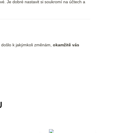
é. Je dobré nastavit si soukromí na účtech a
by došlo k jakýmkoli změnám,
okamžitě vás
U