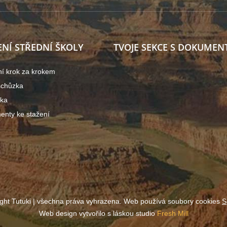
ENÍ STŘEDNÍ ŠKOLY
TVOJE SEKCE S DOKUMEN
ní krok za krokem
schůzka
ška
nty ke stažení
ght Tutuki | všechna práva vyhrazena. Web používá soubory cookies
S
Web design vytvořilo s láskou studio
Fresh Mill