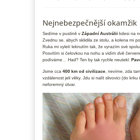
Nejnebezpečnější okamžik
Sedíme v pustině v
Západní Austrálii
kdesi na n
Zvednu se, abych sklidila ze stolu, a kolena mi p
Ruka mi vyletí leknutím tak, že vyrazím své spolu
Posvítím si čelovkou na nohu a vidím dvě červené
podíváme… Had? Ten by tak rychle neutekl.
Pav
Jsme cca
400 km od civilizace
, nevíme, zda ta
vzdálenost jeli věky. Jdu si nalít slivovici (do krk
neforemný útvar.