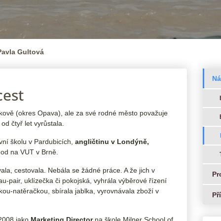
Pavla Gultová
Ná
cest
ítkově (okres Opava), ale za své rodné město považuje
od čtyř let vyrůstala.
ní školu v Pardubicích,
angličtinu v Londýně,
hod na VUT v Brně.
vala, cestovala. Nebála se žádné práce. A že jich v
Pr
au-pair, uklízečka či pokojská, vyhrála výběrové řízení
řkou-natěračkou, sbírala jablka, vyrovnávala zboží v
Př
 2008 jako
Marketing Director
na škole Milner School of