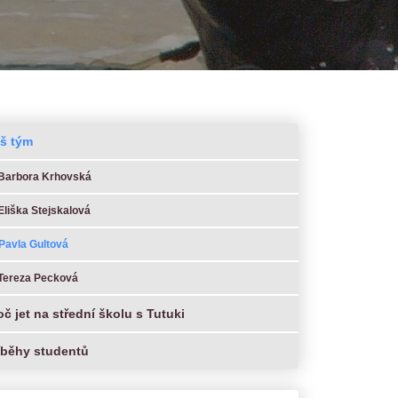
š tým
Barbora Krhovská
Eliška Stejskalová
Pavla Gultová
Tereza Pecková
oč jet na střední školu s Tutuki
íběhy studentů