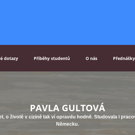
té dotazy
Příběhy studentů
O nás
Přednášky
PAVLA GULTOVÁ
et, o životě v cizině tak ví opravdu hodně. Studovala i pracova
Německu.