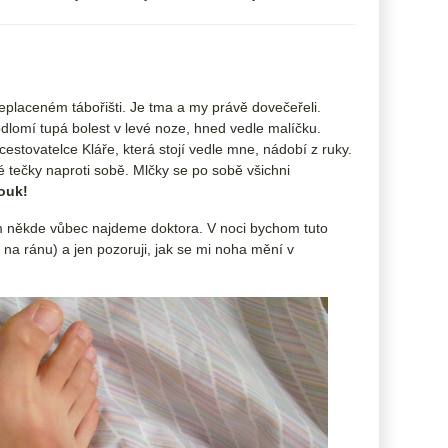
eplaceném tábořišti. Je tma a my právě dovečeřeli.
odlomí tupá bolest v levé noze, hned vedle malíčku.
cestovatelce Kláře, která stojí vedle mne, nádobí z ruky.
 tečky naproti sobě. Mlčky se po sobě všichni
ouk!
m někde vůbec najdeme doktora. V noci bychom tuto
u i na ránu) a jen pozoruji, jak se mi noha mění v