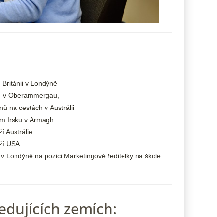
Británii v
Londýně
 v
Oberammergau,
ů na cestách v Austrálii
ím Irsku v Armagh
í Austrálie
eží USA
 v Londýně na pozici Marketingové ředitelky na škole
ledujících zemích: