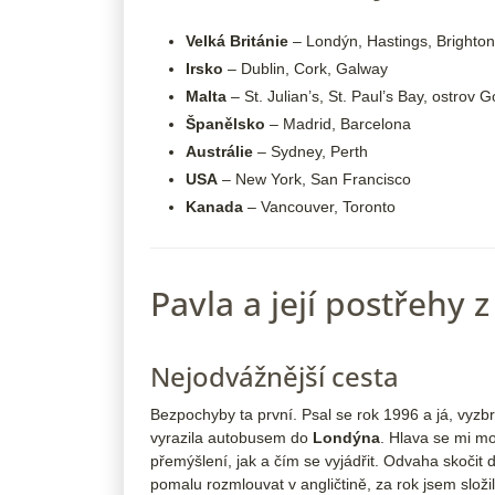
Velká Británie
– Londýn, Hastings, Brighton
Irsko
– Dublin, Cork, Galway
Malta
– St. Julian’s, St. Paul’s Bay, ostrov 
Španělsko
– Madrid, Barcelona
Austrálie
– Sydney, Perth
USA
– New York, San Francisco
Kanada
– Vancouver, Toronto
Pavla a její postřehy z
Nejodvážnější cesta
Bezpochyby ta první. Psal se rok 1996 a já, vyzbr
vyrazila autobusem do
Londýna
. Hlava se mi mo
přemýšlení, jak a čím se vyjádřit. Odvaha skočit
pomalu rozmlouvat v angličtině, za rok jsem složi