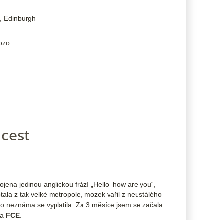
, Edinburgh
Gozo
 cest
ojena jedinou anglickou frází „Hello, how are you“,
tala z tak velké metropole, mozek vařil z neustálého
 do neznáma se vyplatila. Za 3 měsíce jsem se začala
la
FCE
.