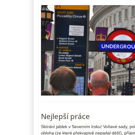
Nejlepší práce
Sbírání jablek v Severním Irsku! Voňavé sady, po
obloha (ze které překvapivě nepadal déšť), příjem