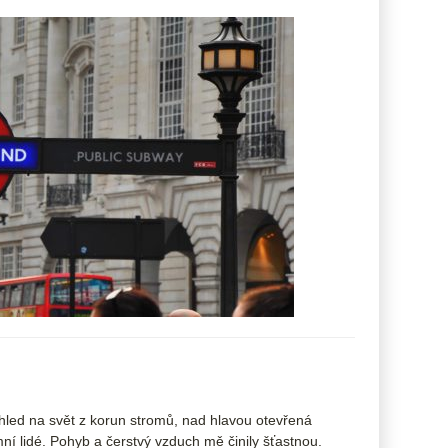
hled na svět z korun stromů, nad hlavou otevřená
ní lidé. Pohyb a čerstvý vzduch mě činily šťastnou.