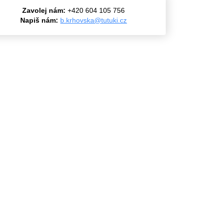
Zavolej nám:
+420 604 105 756
Napiš nám:
b.krhovska@tutuki.cz