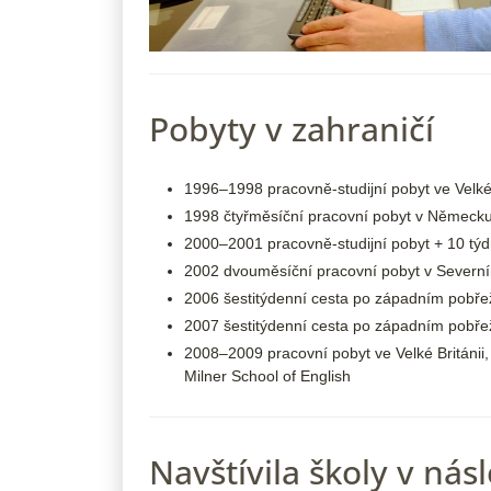
Pobyty v zahraničí
1996–1998 pracovně-studijní pobyt ve Velké 
1998 čtyřměsíční pracovní pobyt v Německu
2000–2001 pracovně-studijní pobyt + 10 týdn
2002 dvouměsíční pracovní pobyt v Severn
2006 šestitýdenní cesta po západním pobřež
2007 šestitýdenní cesta po západním pobř
2008–2009 pracovní pobyt ve Velké Británii,
Milner School of English
Navštívila školy v nás