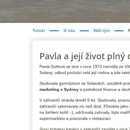
Tutuki
O nás
Náš tým
Pavla a její život plný 
Pavla Gultová se sice v roce 1973 narodila ve V
Svitavy, odkud pochází celá její rodina a kde také 
Studovala gymnázium ve Svitavách, sociálně-práv
marketing v Sydney
a podnikové finance a obc
V zahraničí strávila téměř 6 let. Studovala, praco
zahraničí vykonávala víc než dost. Působila jako 
na žehlení košil :-), udržovala zahrady, byla malí
supermarketu a pracovala v restauraci.
Svou bohatou kariéru v zahraničí završila v roce