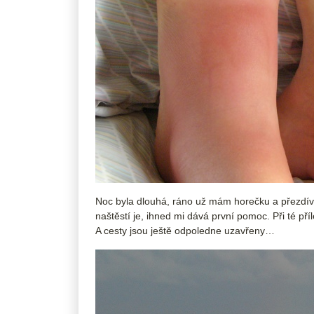
Noc byla dlouhá, ráno už mám horečku a přezdí
naštěstí je, ihned mi dává první pomoc. Při té př
A cesty jsou ještě odpoledne uzavřeny…