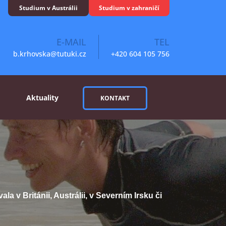
Studium v Austrálii
Studium v zahraničí
E-MAIL
TEL
b.krhovska@tutuki.cz
+420 604 105 756
Aktuality
KONTAKT
la v Británii, Austrálii, v Severním Irsku či